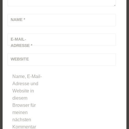
NAME
*
E-MAIL-
ADRESSE
*
WEBSITE
Name, E-Mail-
Adresse und
Website in
diesem
Browser für
meinen
nächsten
Kommentar